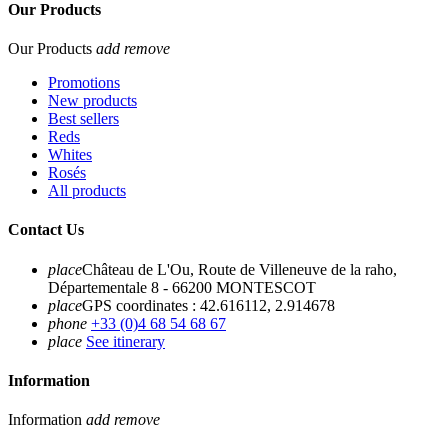
Our Products
Our Products
add
remove
Promotions
New products
Best sellers
Reds
Whites
Rosés
All products
Contact Us
place
Château de L'Ou, Route de Villeneuve de la raho,
Départementale 8 - 66200 MONTESCOT
place
GPS coordinates : 42.616112, 2.914678
phone
+33 (0)4 68 54 68 67
place
See itinerary
Information
Information
add
remove