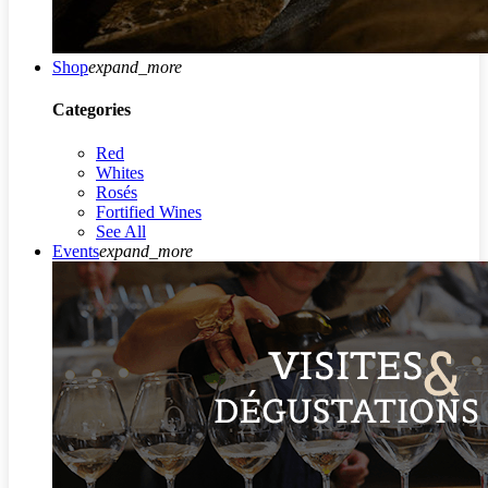
Shop
expand_more
Categories
Red
Whites
Rosés
Fortified Wines
See All
Events
expand_more