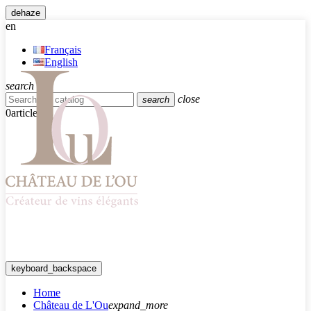
dehaze
en
Français
English
search
close
search
0
article
keyboard_backspace
Home
Château de L'Ou
expand_more