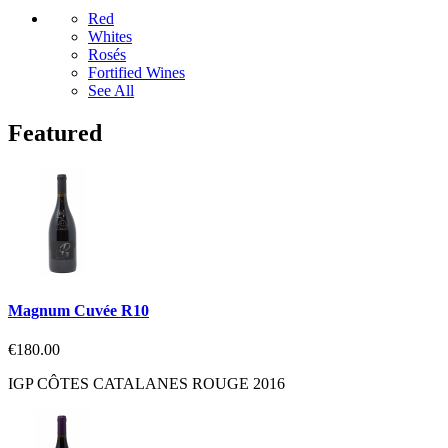
Red
Whites
Rosés
Fortified Wines
See All
Featured
Magnum Cuvée R10
€180.00
IGP CÔTES CATALANES ROUGE 2016