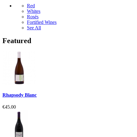
Red
Whites
Rosés
Fortified Wines
See All
Featured
Rhapsody Blanc
€45.00