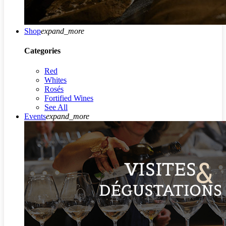
Shop
expand_more
Categories
Red
Whites
Rosés
Fortified Wines
See All
Events
expand_more