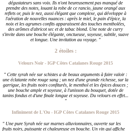
dégustateurs sans voix. Ils n'ont heureusement pas manqué de
prendre des notes, louant la robe de ce rancio, jaune orangé aux
reflets or, puis le nez, aussi élégant que complexe, qui développe à
l'aération de nouvelles nuances : après le miel, le pain d'épice, la
noix et les agrumes confits apparaissent des touches mentholées,
des arômes d'abricot sec et de tabac blond. Une note de curry
s'invite dans une bouche élégante, onctueuse, soyeuse, subtile, suave
et longue. Une invitation au voyage. "
2 étoiles :
Velours Noir - IGP Côtes Catalanes Rouge 2015
" Cette syrah née sur schistes a de beaux arguments à faire valoir :
une éclatante robe rouge sang ; un nez d'une grande richesse, sur la
garrigue, les fruits noirs confiturés, le menthol et les épices douces ;
une bouche ample et soyeuse, à l'unisson du bouquet, dotée de
tanins fondus et d'une finale longue et soyeuse. Du velours en effet...
"
Infiniment de L'Ou - IGP Côtes Catalanes Rouge 2015
" Une pure Syrah née sur marnes alluvionnaires, ouverte sur les
fruits noirs, puissante et chaleureuse en bouche. Un vin qui affiche