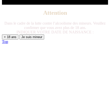
Attention
Dans le cadre de la lutte contre l’alcoolisme des mineurs. Veuillez
confirmer que vous avez plus de 18 ans.
INDIQUER VOTRE DATE DE NAISSANCE :
+ 18 ans
Je suis mineur
Top