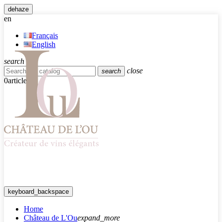
dehaze
en
Français
English
search
close
search
0
article
keyboard_backspace
Home
Château de L'Ou
expand_more