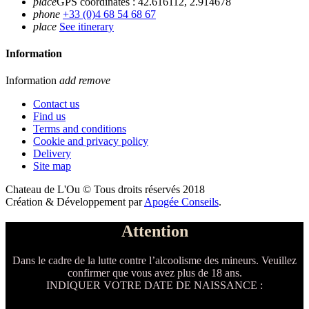
place
GPS coordinates : 42.616112, 2.914678
phone
+33 (0)4 68 54 68 67
place
See itinerary
Information
Information
add
remove
Contact us
Find us
Terms and conditions
Cookie and privacy policy
Delivery
Site map
Chateau de L'Ou © Tous droits réservés 2018
Création & Développement par
Apogée Conseils
.
Attention
Dans le cadre de la lutte contre l’alcoolisme des mineurs. Veuillez
confirmer que vous avez plus de 18 ans.
INDIQUER VOTRE DATE DE NAISSANCE :