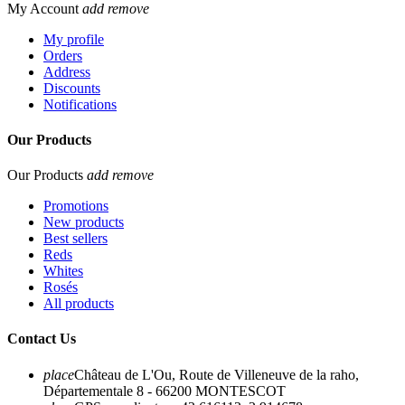
My Account
add
remove
My profile
Orders
Address
Discounts
Notifications
Our Products
Our Products
add
remove
Promotions
New products
Best sellers
Reds
Whites
Rosés
All products
Contact Us
place
Château de L'Ou, Route de Villeneuve de la raho,
Départementale 8 - 66200 MONTESCOT