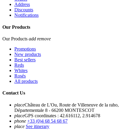
Address
Discounts
Notifications
Our Products
Our Products
add
remove
Promotions
New products
Best sellers
Reds
Whites
Rosés
All products
Contact Us
place
Château de L'Ou, Route de Villeneuve de la raho,
Départementale 8 - 66200 MONTESCOT
place
GPS coordinates : 42.616112, 2.914678
phone
+33 (0)4 68 54 68 67
place
See itinerary