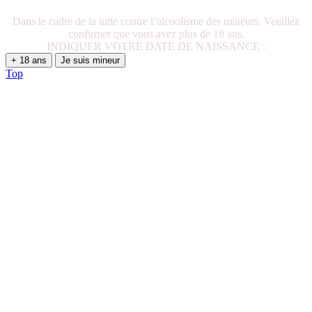
Dans le cadre de la lutte contre l’alcoolisme des mineurs. Veuillez
confirmer que vous avez plus de 18 ans.
INDIQUER VOTRE DATE DE NAISSANCE :
+ 18 ans
Je suis mineur
Top