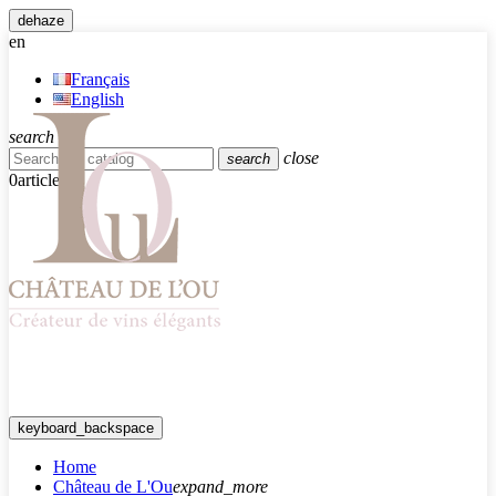
dehaze
en
Français
English
search
close
search
0
article
keyboard_backspace
Home
Château de L'Ou
expand_more