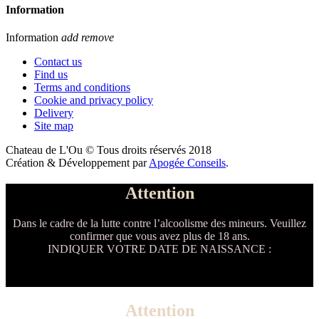
Information
Information
add
remove
Contact us
Find us
Terms and conditions
Cookie and privacy policy
Delivery
Site map
Chateau de L'Ou © Tous droits réservés 2018
Création & Développement par
Apogée Conseils
.
Attention
Dans le cadre de la lutte contre l’alcoolisme des mineurs. Veuillez
confirmer que vous avez plus de 18 ans.
INDIQUER VOTRE DATE DE NAISSANCE :
Attention