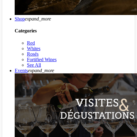
Shop
expand_more
Categories
Red
Whites
Rosés
Fortified Wines
See All
Events
expand_more