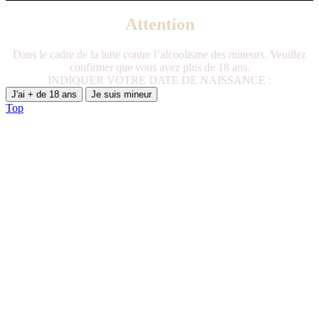
Attention
Dans le cadre de la lutte contre l’alcoolisme des mineurs. Veuillez
confirmer que vous avez plus de 18 ans.
INDIQUER VOTRE DATE DE NAISSANCE :
J'ai + de 18 ans
Je suis mineur
Top