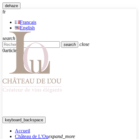
dehaze
fr
Français
English
search
close
search
0
article
keyboard_backspace
Accueil
Château de L'Ou
expand_more