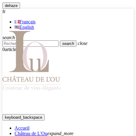
dehaze
fr
Français
English
search
close
search
0
article
keyboard_backspace
Accueil
Château de L'Ou
expand_more